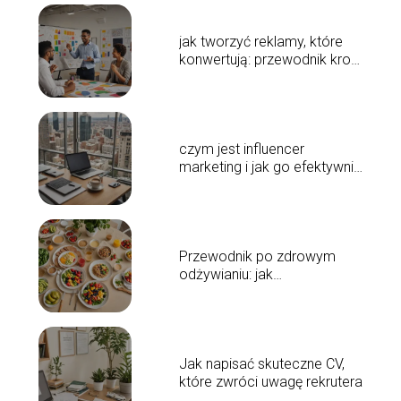
jak tworzyć reklamy, które
konwertują: przewodnik krok
po kroku
czym jest influencer
marketing i jak go efektywnie
używać
Przewodnik po zdrowym
odżywianiu: jak
komponować zbilansowane
posiłki
Jak napisać skuteczne CV,
które zwróci uwagę rekrutera