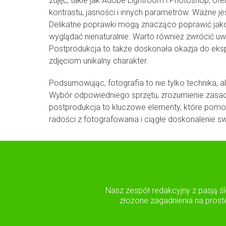
zdjęć, takie jak Adobe Lightroom i Photoshop, ofe
kontrastu, jasności i innych parametrów. Ważne je
Delikatne poprawki mogą znacząco poprawić jakoś
wyglądać nienaturalnie. Warto również zwrócić uw
Postprodukcja to także doskonała okazja do eks
zdjęciom unikalny charakter.
Podsumowując, fotografia to nie tylko technika, al
Wybór odpowiedniego sprzętu, zrozumienie zasad 
postprodukcja to kluczowe elementy, które pomogą 
radości z fotografowania i ciągłe doskonalenie s
Nasz zespół redakcyjny z pasją śl
złożone zagadnienia na prost