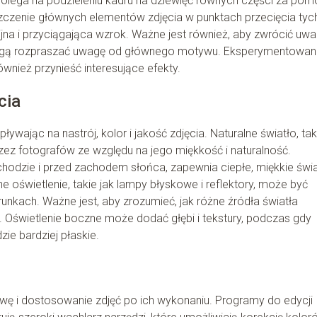
lega na podzieleniu kadru na dziewięć równych części za po
czenie głównych elementów zdjęcia w punktach przecięcia tych l
ijna i przyciągająca wzrok. Ważne jest również, aby zwrócić uw
mogą rozpraszać uwagę od głównego motywu. Eksperymentowani
nież przynieść interesujące efekty.
cia
ywając na nastrój, kolor i jakość zdjęcia. Naturalne światło, tak
rzez fotografów ze względu na jego miękkość i naturalność.
schodzie i przed zachodem słońca, zapewnia ciepłe, miękkie świa
e oświetlenie, takie jak lampy błyskowe i reflektory, może być
nkach. Ważne jest, aby zrozumieć, jak różne źródła światła
ć. Oświetlenie boczne może dodać głębi i tekstury, podczas gdy
ie bardziej płaskie.
wę i dostosowanie zdjęć po ich wykonaniu. Programy do edycji