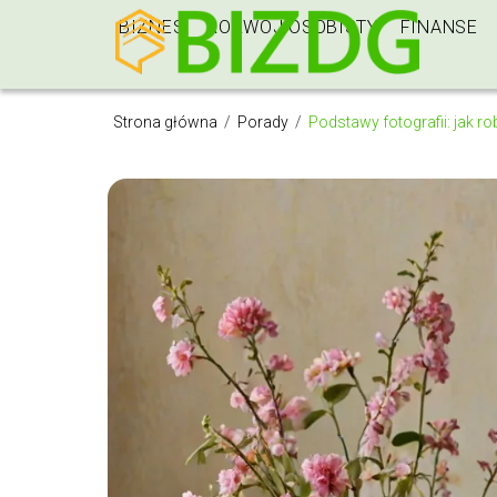
BIZNES
ROZWÓJ OSOBISTY
FINANSE
Strona główna
/
Porady
/
Podstawy fotografii: jak ro