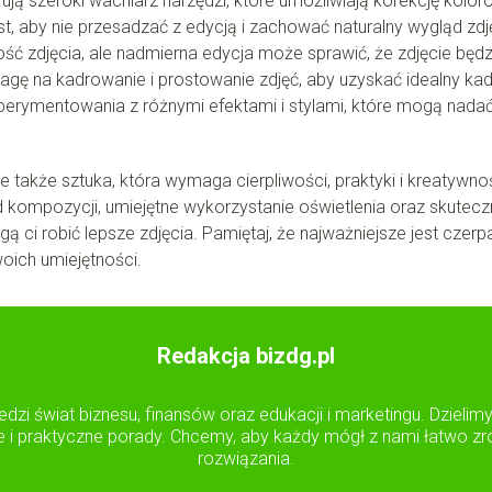
rują szeroki wachlarz narzędzi, które umożliwiają korekcję kolor
st, aby nie przesadzać z edycją i zachować naturalny wygląd zdj
ć zdjęcia, ale nadmierna edycja może sprawić, że zdjęcie będz
agę na kadrowanie i prostowanie zdjęć, aby uzyskać idealny kad
perymentowania z różnymi efektami i stylami, które mogą nada
e także sztuka, która wymaga cierpliwości, praktyki i kreatywnoś
kompozycji, umiejętne wykorzystanie oświetlenia oraz skutec
ci robić lepsze zdjęcia. Pamiętaj, że najważniejsze jest czerp
woich umiejętności.
Redakcja bizdg.pl
edzi świat biznesu, finansów oraz edukacji i marketingu. Dzielim
e i praktyczne porady. Chcemy, aby każdy mógł z nami łatwo zro
rozwiązania.