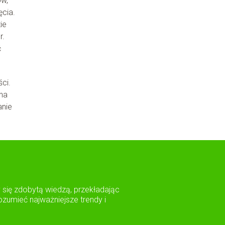
ów,
ęcia.
ie
r.
ć
ci.
zna
anie
y się zdobytą wiedzą, przekładając
zumieć najważniejsze trendy i