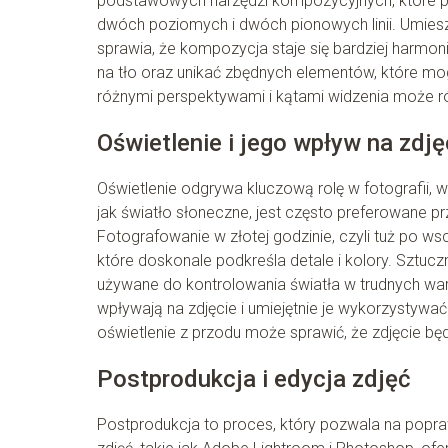
podstawowych narzędzi kompozycyjnych, które po
dwóch poziomych i dwóch pionowych linii. Umiesz
sprawia, że kompozycja staje się bardziej harmon
na tło oraz unikać zbędnych elementów, które 
różnymi perspektywami i kątami widzenia może rów
Oświetlenie i jego wpływ na zdję
Oświetlenie odgrywa kluczową rolę w fotografii, wpł
jak światło słoneczne, jest często preferowane p
Fotografowanie w złotej godzinie, czyli tuż po w
które doskonale podkreśla detale i kolory. Sztuczn
używane do kontrolowania światła w trudnych waru
wpływają na zdjęcie i umiejętnie je wykorzystywa
oświetlenie z przodu może sprawić, że zdjęcie będz
Postprodukcja i edycja zdjęć
Postprodukcja to proces, który pozwala na popra