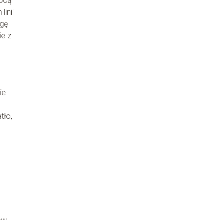
mocą
inii
agę
e z
ie
tło,