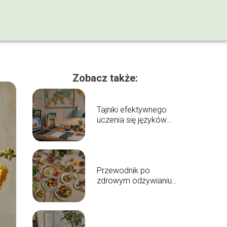
Zobacz także:
Tajniki efektywnego
uczenia się języków
obcych
Przewodnik po
zdrowym odżywianiu:
jak komponować
zbilansowane posiłki